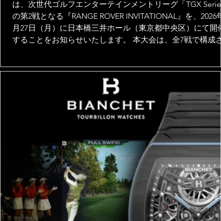
は、次世代ゴルフエンターテインメントリーグ「TGX Serie
の第2戦となる『RANGE ROVER INVITATIONAL』を、2026
月27日（月）に日本橋三井ホール（東京都中央区）にて開
することをお知らせいたします。 本大会は、全7戦で構成
るTGX Seriesの第2戦として開催され、RANGE ROVERとの
ートナーシップのもと、世界最高峰のゴルフシミュレーシ
ン技術「FULL SWING」を競技プラットフォームに採用。
に、U-NEXTでのライブ配信も予定されており、会場とオ
インの双方で新たなゴルフ体験をお届けします。 世界最高
のゴルフシミュレーション技術「FULL SWING」、ラグジ
リーSUVのパイオニア「RANGE ROVER」、そしてトップ
ーヤーたちの真剣勝負が融合する『RANGE ROVER
INVITATIONA