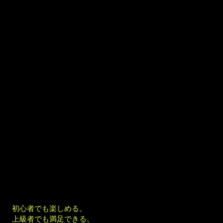
TGX AOYAMA PARK 9は、練習にもラウンドにも対応する
ハイレベルなインドアゴルフスタジオです。
初心者の基礎練習から、上級者のデータ分析まで、あらゆ
るレベルに対応。
FULL SWING
テクノロジーにより、
・ボールスピード・打ち出し角・スピン量・キャリー距
離・弾道分布をリアルタイムで正確に計測。
青山で本格的にゴルフを上達させたい方に最適な環境で
す。
さらに、65以上のチャンピオンシップコースをプレー可
能。今後も続々追加予定。
ストロークプレー、マッチプレー、TGXオンライン大会に
も参加できます。
天候に左右されず、18ホール約50分で快適にラウンド。
初心者でも楽しめる。
上級者でも満足できる。