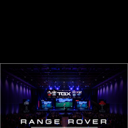
体感できる場です。
-各イベント前には、音楽ライブやファッションショ
ーが開催され、熱気あふれる空間を演出
-著名人によるエキシビションマッチ（セレブリティ
バトル）で新しいファン層を獲得
-来場者も参加できる体験型プレイゾーンを設置し、
ゴルフの魅力を直接体感
-若者世代やファミリーにも届く、エンターテインメ
ントと競技の融合を目指しています