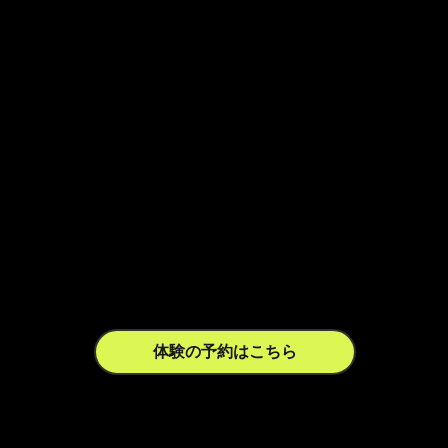
級者まで対
応
ゴルフの未来が、青山に誕生。
TGX AOYAMA PARK 9は、初心者から上級者まで、すべて
のゴルファーが楽しめるプレミアム・インドアゴルフスタ
ジオです。
松山英樹やアダム・スコットも信頼する環境で、本格練習
も、友人とのラウンドも、どちらも体験できます。
体験の予約はこちら