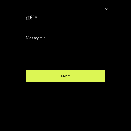
住所
*
Message
*
send