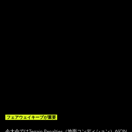
 フェアウェイキープが重要 
今大会ではTerrain Penalties（地面コンディション）がON