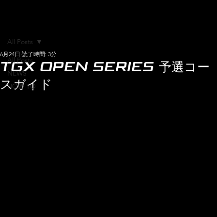
All Posts
6月24日
読了時間: 3分
All Posts
TGX OPEN SERIES 予選コー
NEWS
スガイド
HOW TO