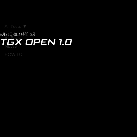
All Posts
6月23日
読了時間: 2分
All Posts
TGX OPEN 1.0
NEWS
HOW TO