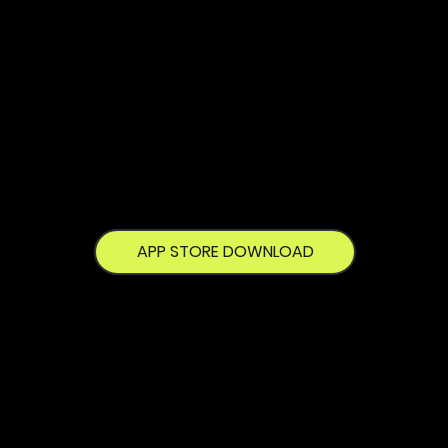
で対応
ゴルフの未来が、神宮前に誕生。
TGX JINGUMAEは、初心者から上級者まで、すべてのゴル
ファーが楽しめるプレミアム・インドアゴルフスタジオで
す。
松山英樹やアダム・スコットも信頼する環境で、本格練習
も、友人とのラウンドも、どちらも体験できます。
APP STORE DOWNLOAD