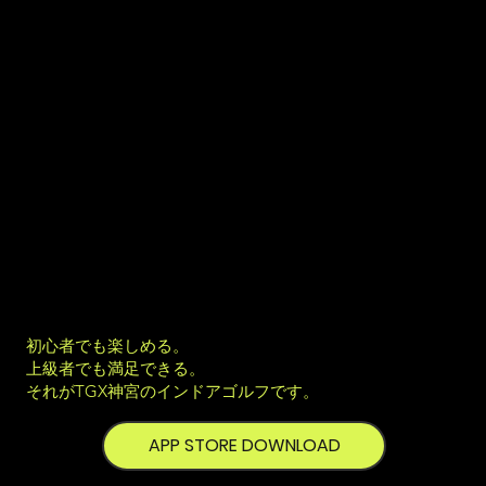
るレベルに対応。
FULL SWING
テクノロジーにより、
・ボールスピード・打ち出し角・スピン量・キャリー距
離・弾道分布をリアルタイムで正確に計測。
神宮前で本格的にゴルフを上達させたい方に最適な環境で
す。
さらに、65以上のチャンピオンシップコースをプレー可
能。今後も続々追加予定。
ストロークプレー、マッチプレー、TGXオンライン大会に
も参加できます。
天候に左右されず、18ホール約50分で快適にラウンド。
初心者でも楽しめる。
上級者でも満足できる。
それがTGX神宮のインドアゴルフです。
APP STORE DOWNLOAD